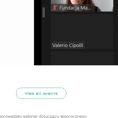
View all events
zeprowadziło webinar dotyczący tegorocznego