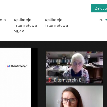
User
Zaloguj
acco
nia
Aplikacja
Aplikacja
PL
menu
internetowa
internetowa
ML4P