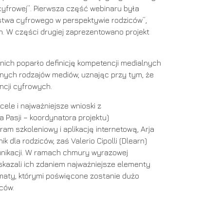
cyfrowej”. Pierwsza część webinaru była
stwa cyfrowego w perspektywie rodziców”,
. W części drugiej zaprezentowano projekt
nich poparło definicję kompetencji medialnych
żnych rodzajów mediów, uznając przy tym, że
ncji cyfrowych.
cele i najważniejsze wnioski z
Pasji – koordynatora projektu)
ram szkoleniowy i aplikację internetową, Arja
k dla rodziców, zaś Valerio Cipolli (Dlearn)
unikacji. W ramach chmury wyrazowej
skazali ich zdaniem najważniejsze elementy
ematy, którymi poświęcone zostanie dużo
ców.