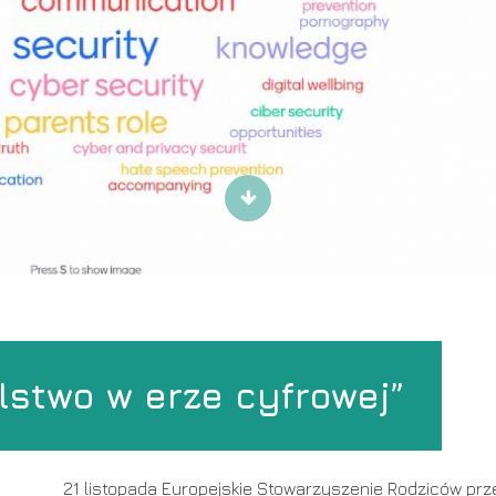
Scroll
to
content
lstwo w erze cyfrowej”
21 listopada Europejskie Stowarzyszenie Rodziców pr