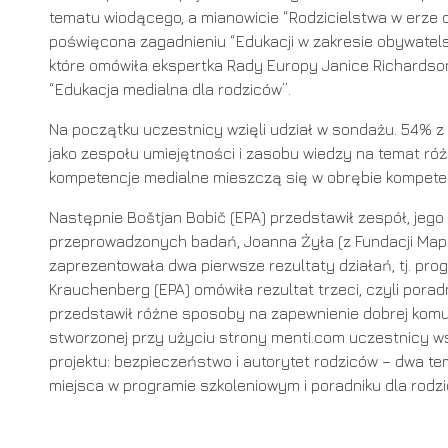
tematu wiodącego, a mianowicie “Rodzicielstwa w erze 
poświęcona zagadnieniu “Edukacji w zakresie obywatel
które omówiła ekspertka Rady Europy Janice Richardson
“Edukacja medialna dla rodziców”.
Na początku uczestnicy wzięli udział w sondażu. 54% z 
jako zespołu umiejętności i zasobu wiedzy na temat ró
kompetencje medialne mieszczą się w obrębie kompete
Następnie Boštjan Bobič (EPA) przedstawił zespół, jego 
przeprowadzonych badań, Joanna Żyła (z Fundacji Mapa 
zaprezentowała dwa pierwsze rezultaty działań, tj. prog
Krauchenberg (EPA) omówiła rezultat trzeci, czyli poradni
przedstawił różne sposoby na zapewnienie dobrej kom
stworzonej przy użyciu strony menti.com uczestnicy w
projektu: bezpieczeństwo i autorytet rodziców – dwa t
miejsca w programie szkoleniowym i poradniku dla rodzi