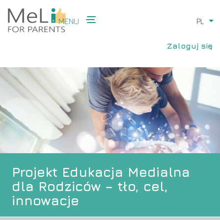
Przejdź
do
MENU
PL
Po
treści
Main
User
navigation
Zaloguj się
account
menu
Projekt Edukacja Medialna
dla Rodziców – tło, cel,
innowacje