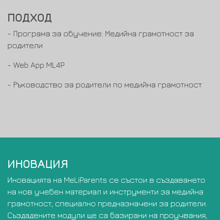
ПОДХОД
- Програма за обучение: Медийна грамотност за
родители
-
Web App ML4P
- Ръководство за родители по медийна грамотност
ИНОВАЦИЯ
Иновацията на
MeLi
Parents
се състои в създаването
на нов учебен материал и инструменти за медийна
грамотност, специално предназначени за родители.
Създадените модули ще са базирани на проучвания,