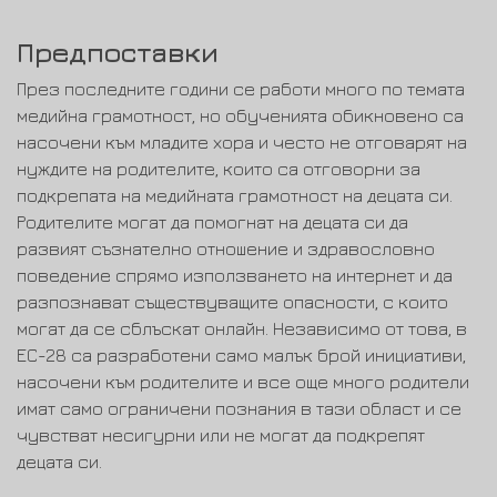
Предпоставки
През последните години се работи много по темата
медийна грамотност, но обученията обикновено са
насочени към младите хора и често не отговарят на
нуждите на родителите, които са отговорни за
подкрепата на медийната грамотност на децата си.
Родителите могат да помогнат на децата си да
развият съзнателно отношение и здравословно
поведение спрямо използването на интернет и да
разпознават съществуващите опасности, с които
могат да се сблъскат онлайн. Независимо от това, в
ЕС-28 са разработени само малък брой инициативи,
насочени към родителите и все още много родители
имат само ограничени познания в тази област и се
чувстват несигурни или не могат да подкрепят
децата си.