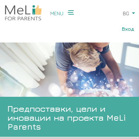
Skip
to
MENU
BG
Li
main
Main
content
User
navigation
Вход
acco
men
Предпоставки, цели и
иновации на проекта MeLi
Parents