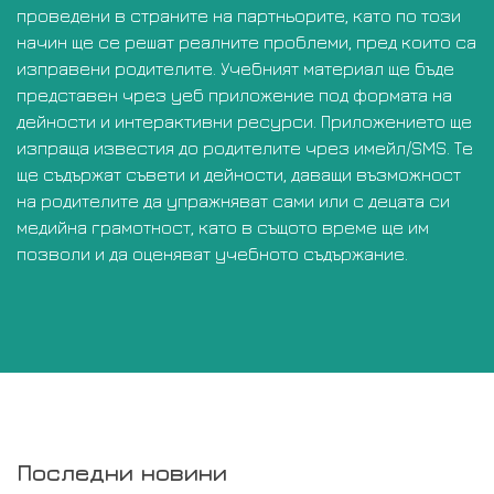
проведени в страните на партньорите, като по този
начин ще се решат реалните проблеми, пред които са
изправени родителите. Учебният материал ще бъде
представен чрез уеб приложение под формата на
дейности и интерактивни ресурси. Приложението ще
изпраща известия до родителите чрез имейл/
SMS
. Те
ще съдържат съвети и дейности, даващи възможност
на родителите да упражняват сами или с децата си
медийна грамотност, като в същото време ще им
позволи и да оценяват учебното съдържание.
Последни новини